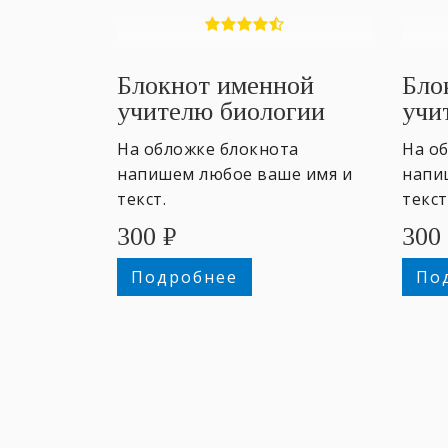
Блокнот именной
Бло
учителю биологии
учи
На обложке блокнота
На о
напишем любое ваше имя и
напи
текст.
текст
300
₽
300
Подробнее
По