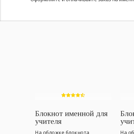
Блокнот именной для
Бло
учителя
учи
На обложке блокнота
На о