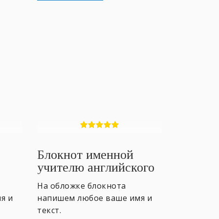
Блокнот именной
учителю английского
#4
На обложке блокнота
я и
напишем любое ваше имя и
текст.