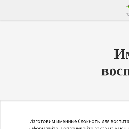
И
вос
Изготовим именные блокноты для воспитате
Оформляйте и оплачивайте заказ на именны