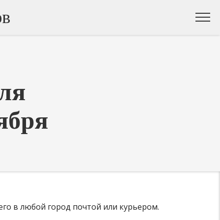
ов
ля
ября
его в любой город почтой или курьером.