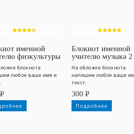
кнот именной
Блокнот именной
телю физкультуры
учителю музыка 2
бложке блокнота
На обложке блокнота
шем любое ваше имя и
напишем любое ваше им
.
текст.
₽
300
₽
дробнее
Подробнее