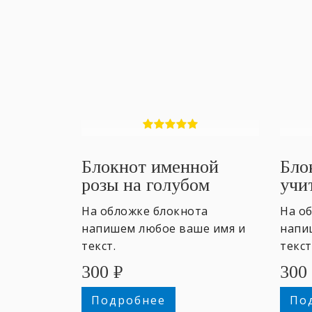
Блокнот именной
Бло
розы на голубом
учи
На обложке блокнота
На о
напишем любое ваше имя и
напи
текст.
текст
300
₽
300
Подробнее
По