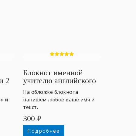
Блокнот именной
и 2
учителю английского
#3
На обложке блокнота
я и
напишем любое ваше имя и
текст.
300
₽
Подробнее