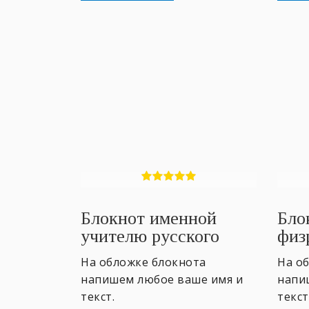
Блокнот именной
Бло
учителю русского
физ
языка
На обложке блокнота
На о
напишем любое ваше имя и
напи
текст.
текст