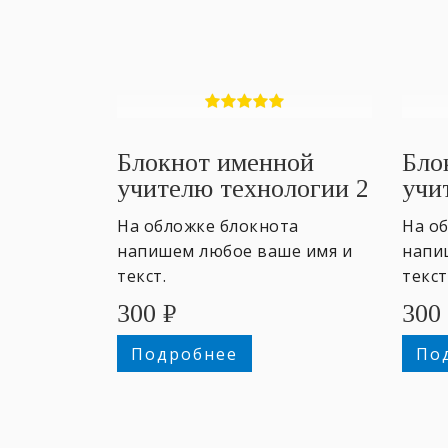
Блокнот именной
Бло
учителю технологии 2
учи
На обложке блокнота
На о
напишем любое ваше имя и
напи
текст.
текст
300
₽
300
Подробнее
По