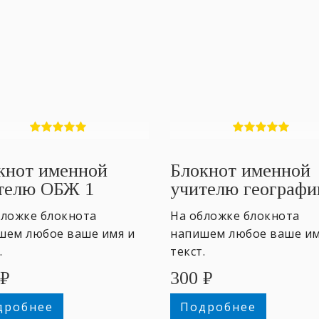
кнот именной
Блокнот именной
телю ОБЖ 1
учителю географи
бложке блокнота
На обложке блокнота
шем любое ваше имя и
напишем любое ваше им
.
текст.
₽
300
₽
дробнее
Подробнее