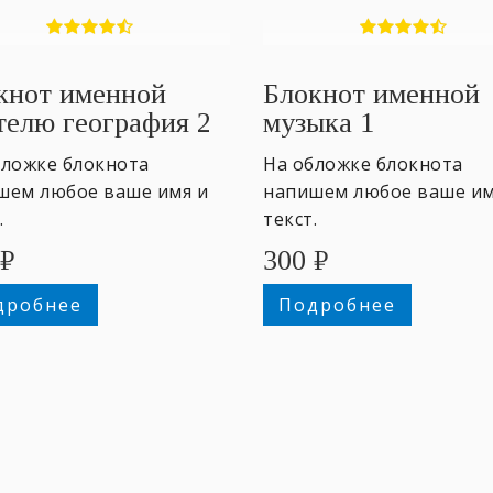
кнот именной
Блокнот именной
телю география 2
музыка 1
бложке блокнота
На обложке блокнота
шем любое ваше имя и
напишем любое ваше им
.
текст.
₽
300
₽
дробнее
Подробнее