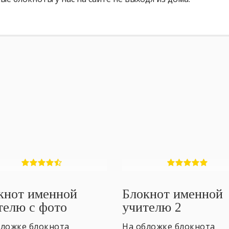
кнот именной
Блокнот именной
телю с фото
учителю 2
бложке блокнота
На обложке блокнота