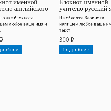
кнот именной
Блокнот именной
телю английского
учителю русский 
бложке блокнота
На обложке блокнота
шем любое ваше имя и
напишем любое ваше им
.
текст.
₽
300
₽
дробнее
Подробнее