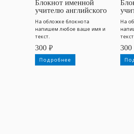
Блокнот именной
Бло
учителю английского
учи
#1
#2
На обложке блокнота
На о
напишем любое ваше имя и
напи
текст.
текст
300
₽
300
Подробнее
По