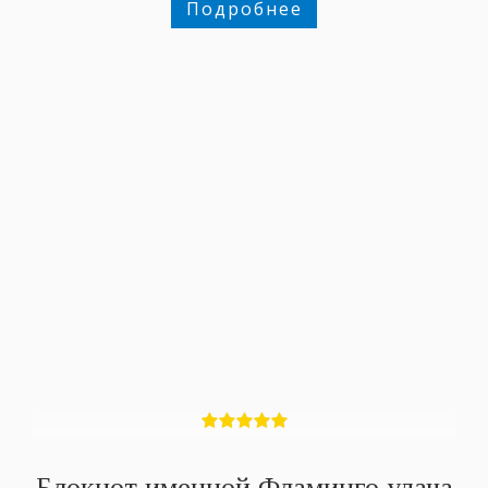
Подробнее
Блокнот именной Фламинго удача