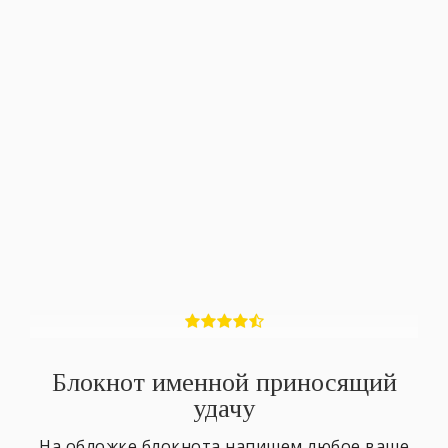
Блокнот именной приносящий
удачу
На обложке блокнота напишем любое ваше