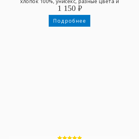
хлопок 100%, унисекс, разные цвета и
1 150
₽
размеры,
Подробнее