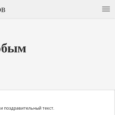
ов
юбым
 и поздравительный текст.