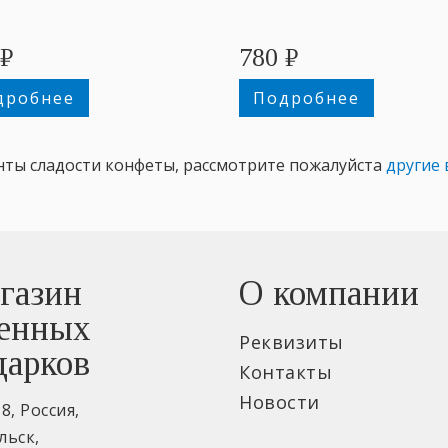
₽
780
₽
дробнее
Подробнее
нты сладости конфеты, рассмотрите пожалуйста
другие 
газин
О компании
енных
Реквизиты
дарков
Контакты
Новости
18
,
Россия
,
льск
,