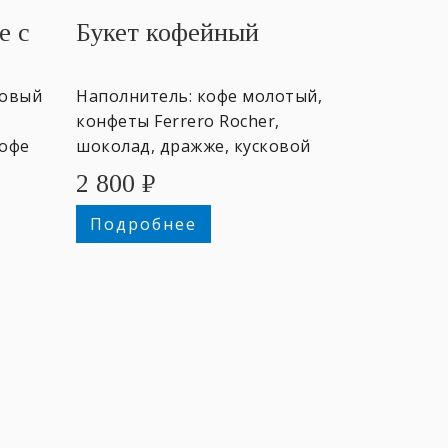
е с
Букет кофейный
товый
Наполнитель: кофе молотый,
конфеты Ferrero Rocher,
кофе
шоколад, дражже, кусковой
рытка
сахар. +именная открытка
2 800
₽
Подробнее