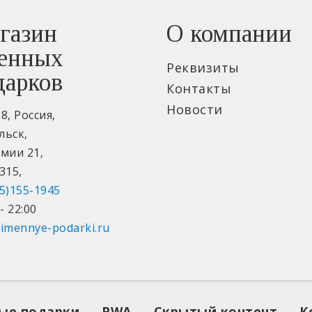
газин
О компании
енных
Реквизиты
дарков
Контакты
Новости
18
,
Россия
,
льск
,
рмии 21
,
315
,
5)155-1945
- 22:00
imennye-podarki.ru
ые подарки
PWA
Скрытый контент
К