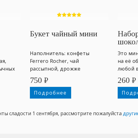
Букет чайный мини
Набор
шокол
Наполнитель: конфеты
Это мин
ая,
Ferrero Rocher, чай
на её о
бычных
рассыпной, дрожже
любой в
шоколадное. +именная
750
₽
260
₽
открытка
Подробнее
Подр
ты сладости 1 сентября, рассмотрите пожалуйста
други