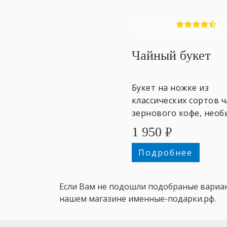
Чайный букет
Букет на ножке из
классических сортов ч
зернового кофе, нео
сахаров и сладостей.
1 950
₽
Подробнее
Если Вам не подошли подобраные вариан
нашем магазине именные-подарки.рф.