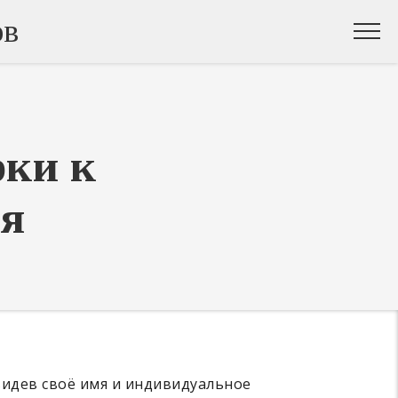
ов
рки к
ря
видев своё имя и индивидуальное