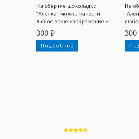
На обёртке шоколадки
На о
"Алёнка" можно нанести
"Алё
любое ваше изображение и
любо
текст.
текст
300
₽
300
Подробнее
По