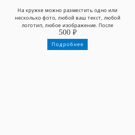
На кружке можно разместить одно или
несколько фото, любой ваш текст, любой
логотип, любое изображение. После
500
₽
оформления заказа отправьте изображения
на почту info@makurino.ru , укажите в теме
Подробнее
письма номер вашего заказа. После
предоплаты по заказу - дизайнер свяжется с
вами для согласования деталей дизайна.