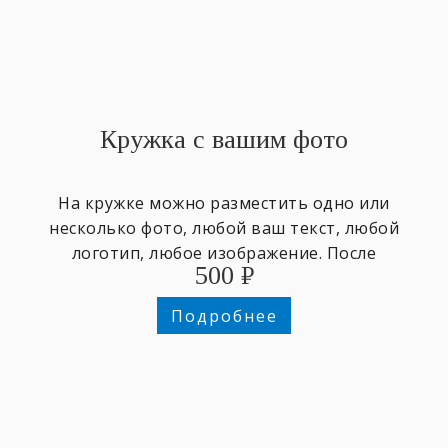
Кружка с вашим фото
На кружке можно разместить одно или
несколько фото, любой ваш текст, любой
логотип, любое изображение. После
500
₽
оформления заказа отправьте изображения
на почту info@makurino.ru , укажите в теме
Подробнее
письма номер вашего заказа. После
предоплаты по заказу - дизайнер свяжется с
вами для согласования деталей дизайна.