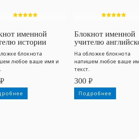
кнот именной
Блокнот именной
телю истории
учителю английск
#4
бложке блокнота
На обложке блокнота
шем любое ваше имя и
напишем любое ваше им
.
текст.
₽
300
₽
дробнее
Подробнее