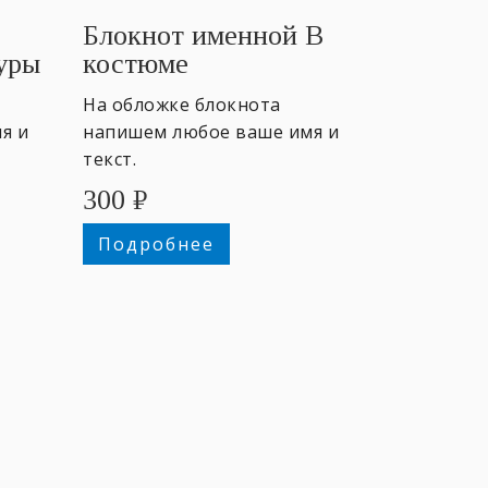
Блокнот именной В
уры
костюме
На обложке блокнота
я и
напишем любое ваше имя и
текст.
300
₽
Подробнее