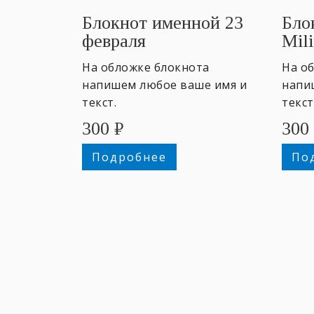
Блокнот именной 23
Бло
февраля
Mili
На обложке блокнота
На о
напишем любое ваше имя и
напи
текст.
текст
300
₽
300
Подробнее
По