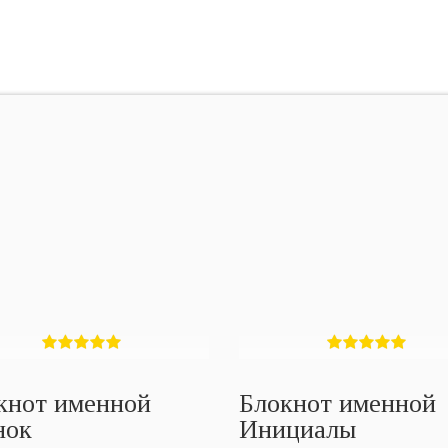
кнот именной
Блокнот именной
нок
Инициалы