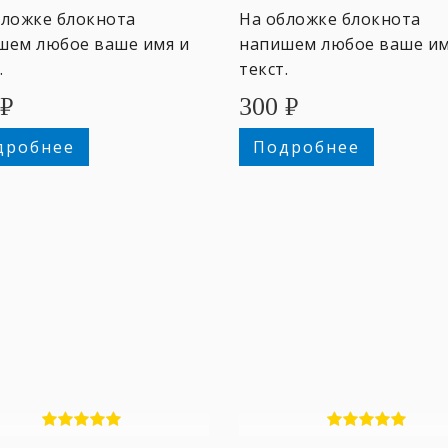
бложке блокнота
На обложке блокнота
шем любое ваше имя и
напишем любое ваше им
.
текст.
₽
300
₽
дробнее
Подробнее