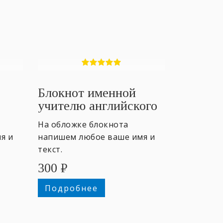
Блокнот именной
учителю английского
#3
На обложке блокнота
я и
напишем любое ваше имя и
текст.
300
₽
Подробнее