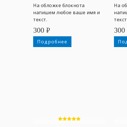
М
На обложке блокнота
На о
напишем любое ваше имя и
напи
текст.
текст
300
₽
300
Подробнее
По