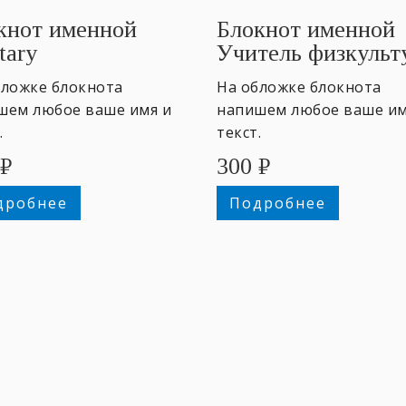
кнот именной
Блокнот именной
tary
Учитель физкульт
бложке блокнота
На обложке блокнота
шем любое ваше имя и
напишем любое ваше им
.
текст.
₽
300
₽
дробнее
Подробнее