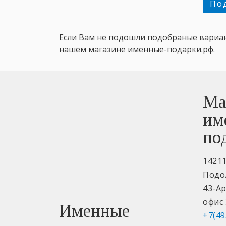
По
Если Вам не подошли подобраные вариа
нашем магазине именные-подарки.рф.
Ма
им
по
1421
Подо
43-А
офис 
Именные
+7(49