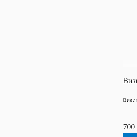
Виз
Визи
700