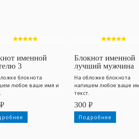
кнот именной
Блокнот именной
телю 3
лучший мужчина
бложке блокнота
На обложке блокнота
шем любое ваше имя и
напишем любое ваше им
.
текст.
₽
300
₽
дробнее
Подробнее