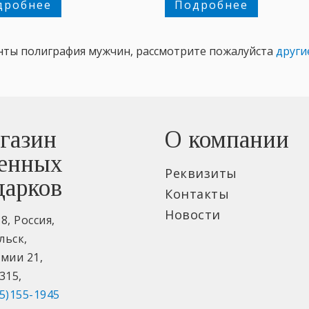
дробнее
Подробнее
нты полиграфия мужчин, рассмотрите пожалуйста
други
газин
О компании
енных
Реквизиты
дарков
Контакты
Новости
18
,
Россия
,
льск
,
рмии 21
,
315
,
5)155-1945