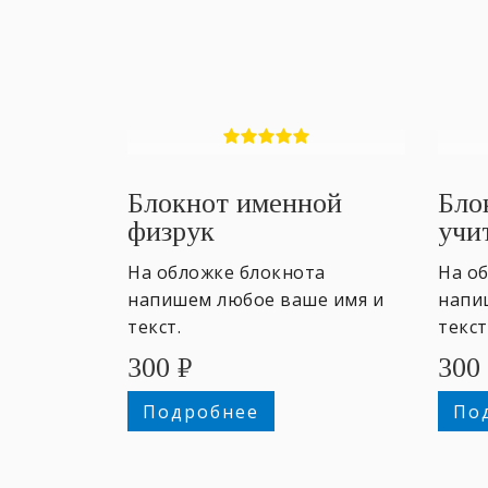
Блокнот именной
Бло
физрук
учи
На обложке блокнота
На о
напишем любое ваше имя и
напи
текст.
текст
300
₽
300
Подробнее
По