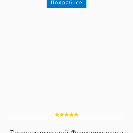
Подробнее
Блокнот именной Фламинго удача