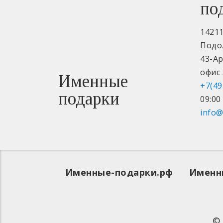
по
1421
Подо
43-А
офис 
Именные
+7(49
подарки
09:00 
info@
Именные-подарки.рф
Именн
©