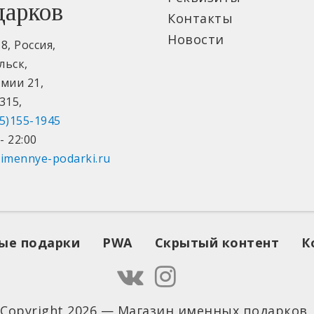
дарков
Контакты
Новости
18
,
Россия
,
льск
,
рмии 21
,
315
,
5)155-1945
- 22:00
imennye-podarki.ru
ые подарки
PWA
Скрытый контент
К
 Copyright 2026 — Магазин именных подарков