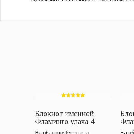
Блокнот именной
Бло
Фламинго удача 4
Фла
На обложке блокнота
На о