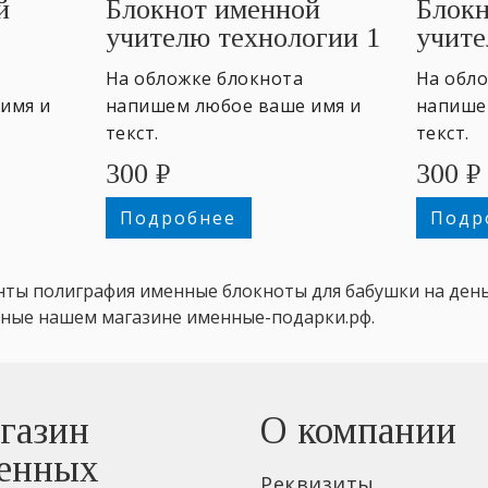
й
Блокнот именной
Блокн
учителю технологии 1
учите
На обложке блокнота
На обл
имя и
напишем любое ваше имя и
напише
текст.
текст.
300
₽
300
₽
Подробнее
Подр
ты полиграфия именные блокноты для бабушки на день
ные нашем магазине именные-подарки.рф.
газин
О компании
енных
Реквизиты