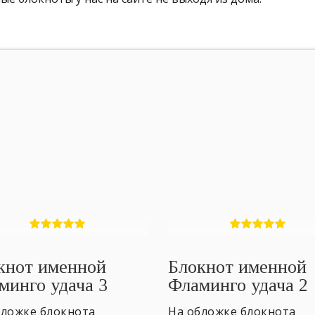
кнот именной
Блокнот именной
минго удача 3
Фламинго удача 2
бложке блокнота
На обложке блокнота