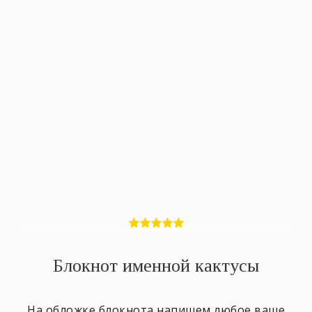
Блокнот именной кактусы
На обложке блокнота напишем любое ваше