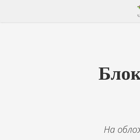
Блок
На обло