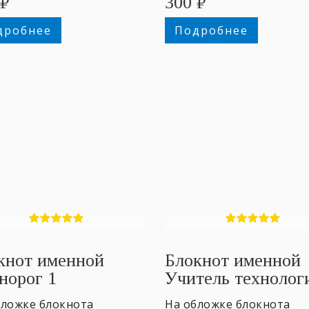
₽
300
₽
дробнее
Подробнее
кнот именной
Блокнот именной
норог 1
Учитель технолог
Ж
бложке блокнота
На обложке блокнота