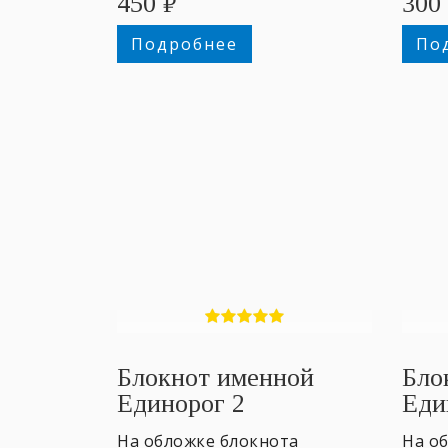
450
₽
300
Подробнее
По
Блокнот именной
Бло
Единорог 2
Еди
На обложке блокнота
На о