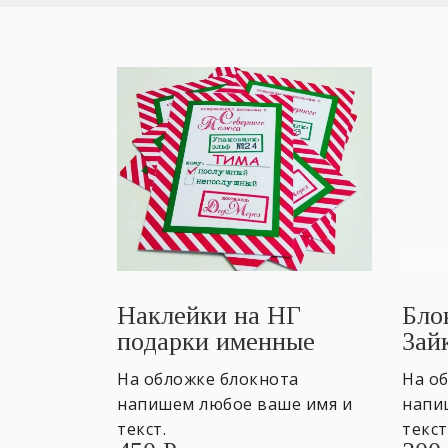
Наклейки на НГ
Бло
подарки именные
Зай
На обложке блокнота
На о
напишем любое ваше имя и
напи
текст.
текст