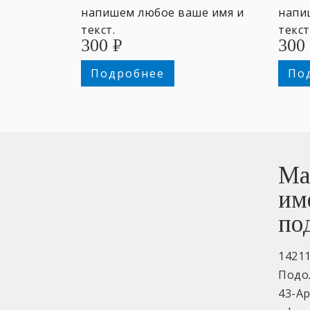
напишем любое ваше имя и
напи
текст.
текст
300
₽
300
Подробнее
По
Ма
им
по
1421
Подо
43-А