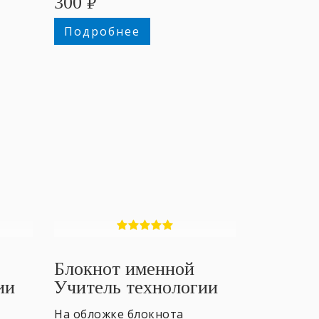
300
₽
Подробнее
Блокнот именной
ии
Учитель технологии
М
На обложке блокнота