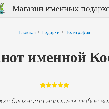
Магазин именных подарк
Главная
/
Подарки
/
Полиграфия
нот именной К
жке блокнота напишем любое ва