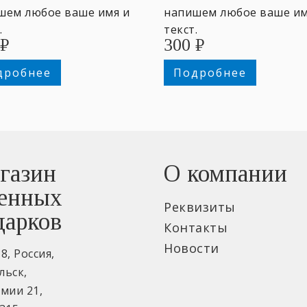
шем любое ваше имя и
напишем любое ваше им
.
текст.
₽
300
₽
дробнее
Подробнее
газин
О компании
енных
Реквизиты
дарков
Контакты
Новости
18
,
Россия
,
льск
,
рмии 21
,