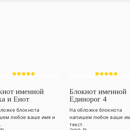
кнот именной
Блокнот именной
ка и Енот
Единорог 4
бложке блокнота
На обложке блокнота
шем любое ваше имя и
напишем любое ваше им
.
текст.