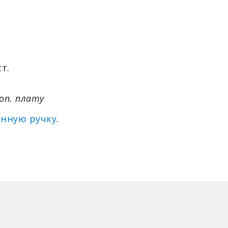
т.
оп. плату
енную ручку
.