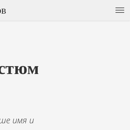
ов
остюм
ше имя и