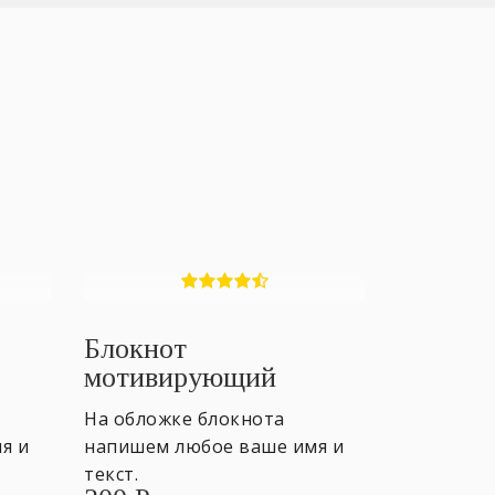
Блокнот
мотивирующий
улитка
На обложке блокнота
я и
напишем любое ваше имя и
текст.