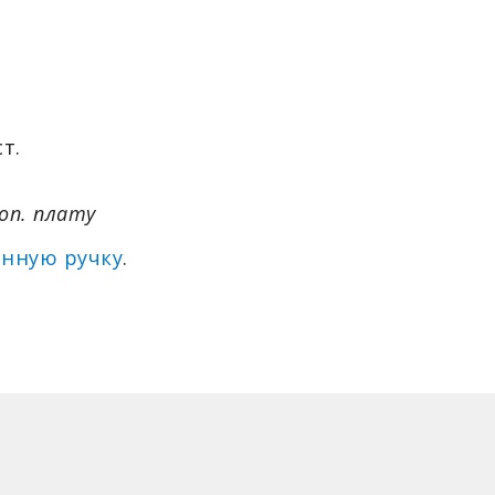
т.
оп. плату
енную ручку
.