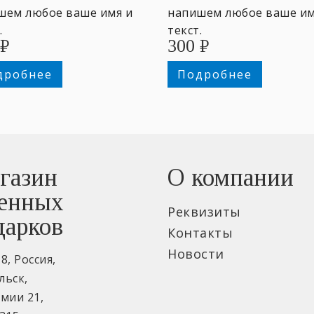
шем любое ваше имя и
напишем любое ваше им
.
текст.
₽
300
₽
дробнее
Подробнее
газин
О компании
енных
Реквизиты
дарков
Контакты
Новости
18
,
Россия
,
льск
,
рмии 21
,