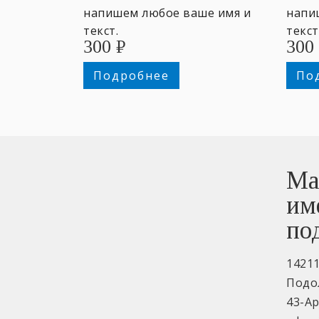
напишем любое ваше имя и
напи
текст.
текст
300
₽
300
Подробнее
По
Ма
им
по
1421
Подо
43-А