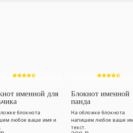
кнот именной для
Блокнот именной
ьчика
панда
бложке блокнота
На обложке блокнота
шем любое ваше имя и
напишем любое ваше им
.
текст.