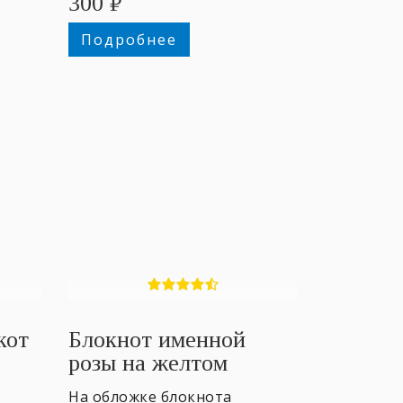
300
₽
Подробнее
кот
Блокнот именной
розы на желтом
На обложке блокнота