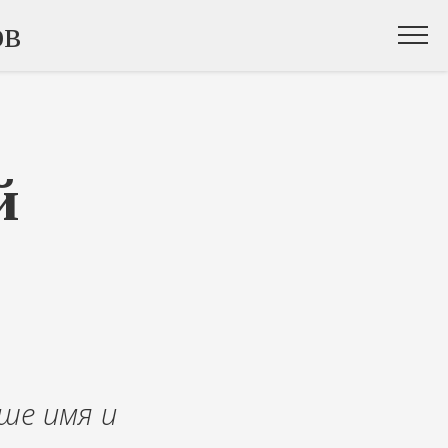
ов
й
ше имя и