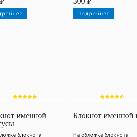
₽
300
₽
дробнее
Подробнее
кнот именной
Блокнот именной 
тусы
бложке блокнота
На обложке блокнота