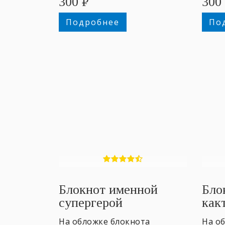
300
₽
300
Подробнее
По
Блокнот именной
Бло
супергерой
как
На обложке блокнота
На о