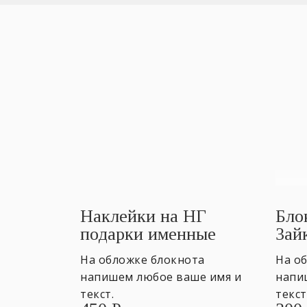
Наклейки на НГ
Бло
подарки именные
Зай
На обложке блокнота
На о
напишем любое ваше имя и
напи
текст.
текст