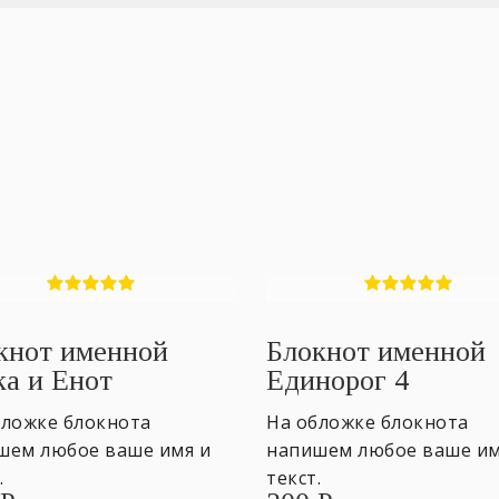
кнот именной
Блокнот именной
ка и Енот
Единорог 4
бложке блокнота
На обложке блокнота
шем любое ваше имя и
напишем любое ваше им
.
текст.