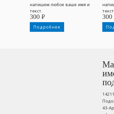
напишем любое ваше имя и
напи
текст.
текст
300
₽
300
Подробнее
По
Ма
им
по
1421
Подо
43-А