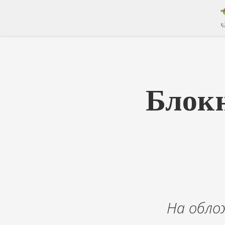
Блок
На обло