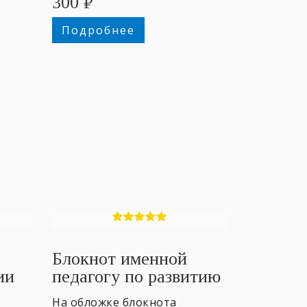
300
₽
Подробнее
Блокнот именной
ии
педагогу по развитию
данных
На обложке блокнота