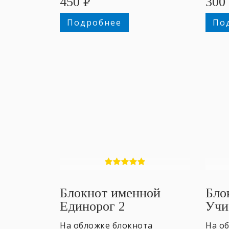
450
₽
300
Подробнее
По
Блокнот именной
Бло
Единорог 2
Учи
Ж
На обложке блокнота
На о