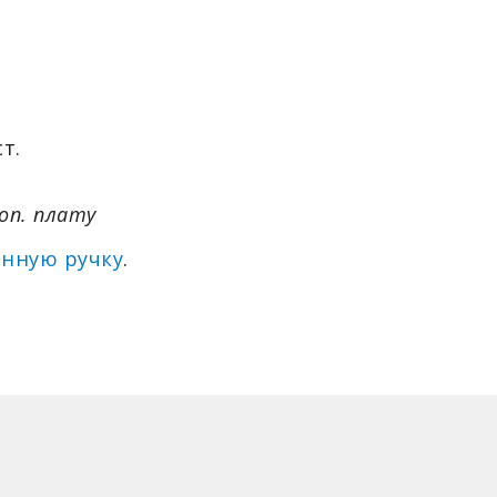
т.
оп. плату
енную ручку
.