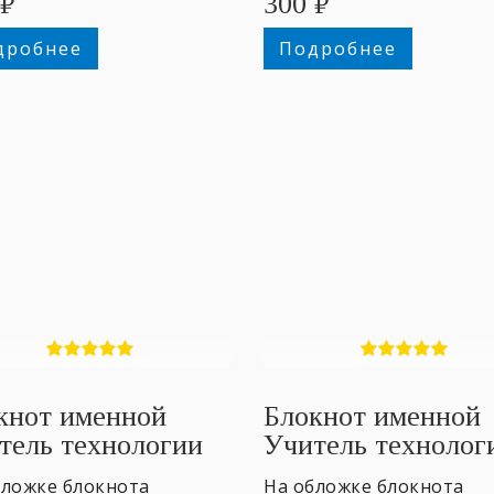
₽
300
₽
дробнее
Подробнее
кнот именной
Блокнот именной
тель технологии
Учитель технолог
М
бложке блокнота
На обложке блокнота