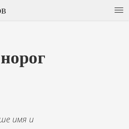
ов
норог
ше имя и