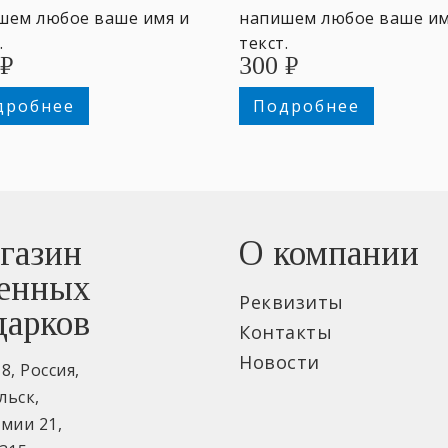
шем любое ваше имя и
напишем любое ваше им
.
текст.
₽
300
₽
дробнее
Подробнее
газин
О компании
енных
Реквизиты
дарков
Контакты
Новости
18
,
Россия
,
льск
,
рмии 21
,