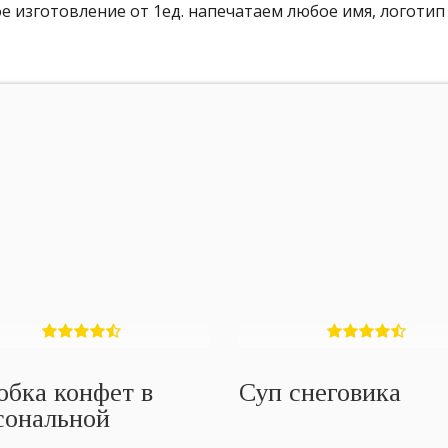
 изготовление от 1ед. напечатаем любое имя, логотип
обка конфет в
Суп снеговика
сональной
ковке