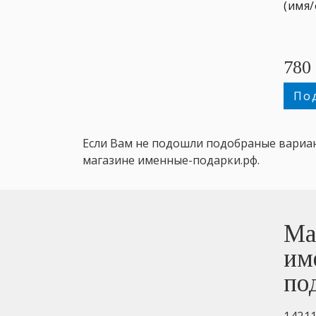
(имя/
780
По
Если Вам не подошли подобраные вариа
магазине именные-подарки.рф.
Ма
им
по
1421