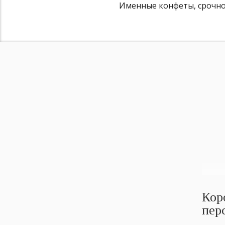
Именные конфеты, срочное
Кор
пер
упа