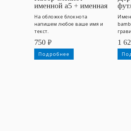
именной а5 + именная
фут
ручка
На обложке блокнота
Имен
напишем любое ваше имя и
bambo
текст.
грав
750
₽
1 6
Подробнее
По