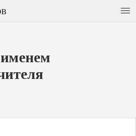
ов
 именем
учителя