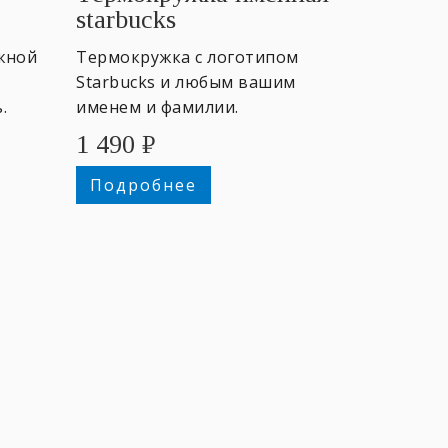
starbucks
жной
Термокружка с логотипом
Starbucks и любым вашим
.
именем и фамилии.
Гравировка выполняется
1 490
₽
лазером.
Подробнее