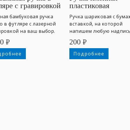
ляре с гравировкой
пластиковая
ная бамбуковая ручка
Ручка шариковая с бума
 в футляре с лазерной
вставкой, на которой
ировкой на ваш выбор.
напишем любую надпись
20
₽
200
₽
дробнее
Подробнее