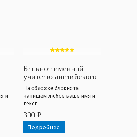
Блокнот именной
учителю английского
#3
На обложке блокнота
я и
напишем любое ваше имя и
текст.
300
₽
Подробнее