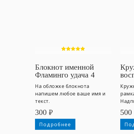
Блокнот именной
Кру
Фламинго удача 4
вос
На обложке блокнота
Круж
напишем любое ваше имя и
рамка
текст.
Надпи
восп
300
₽
500
от уч
Подробнее
По