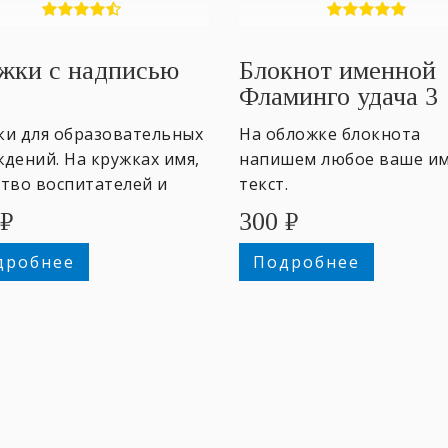
жки с надписью
Блокнот именной
Фламинго удача 3
ки для образовательных
На обложке блокнота
дений. На кружках имя,
напишем любое ваше им
ство воспитателей и
текст.
елей и поздравления от
₽
300
₽
итанников.
дробнее
Подробнее