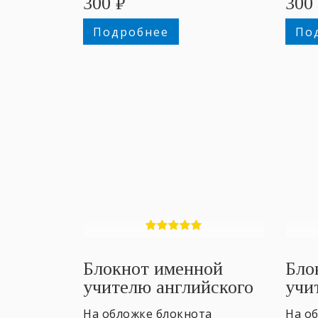
300
₽
300
Подробнее
По
Блокнот именной
Бло
учителю английского
учи
#1
На обложке блокнота
На о