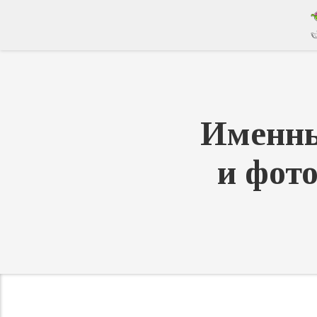
Именны
и фото