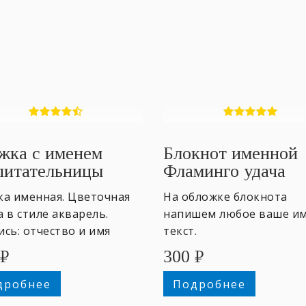
жка с именем
Блокнот именной
питательницы
Фламинго удача
ка именная. Цветочная
На обложке блокнота
 в стиле акварель.
напишем любое ваше им
сь: отчество и имя
текст.
итательницы и подпись
₽
300
₽
еников.
дробнее
Подробнее