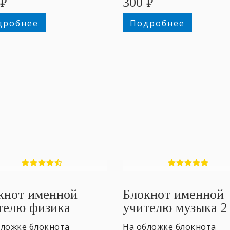
₽
300
₽
дробнее
Подробнее
кнот именной
Блокнот именной
телю физика
учителю музыка 2
бложке блокнота
На обложке блокнота