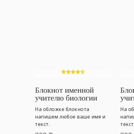
Блокнот именной
Бло
учителю биологии
учи
На обложке блокнота
На о
напишем любое ваше имя и
напи
текст.
текст