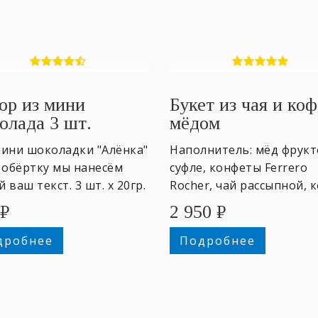
ор из мини
Букет из чая и коф
олада 3 шт.
мёдом
мини шоколадки "Алёнка"
Наполнитель: мёд фрук
 обёртку мы нанесём
суфле, конфеты Ferrero
 ваш текст. 3 шт. х 20гр.
Rocher, чай рассыпной, 
молотый. +именная отк
₽
2 950
₽
дробнее
Подробнее