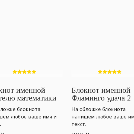
кнот именной
Блокнот именной
телю математики
Фламинго удача 2
бложке блокнота
На обложке блокнота
шем любое ваше имя и
напишем любое ваше им
.
текст.