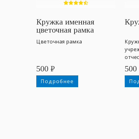
Кружка именная
Кру
цветочная рамка
Цветочная рамка
Круж
учреж
отче
учит
500
₽
500
восп
Подробнее
По