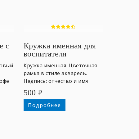
е с
Кружка именная для
воспитателя
товый
Кружка именная. Цветочная
рамка в стиле акварель.
кофе
Надпись: отчество и имя
рытка
воспитателя и подпись от
500
₽
учеников.
Подробнее