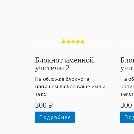
Блокнот именной
Бло
учителю 2
учи
На обложке блокнота
На о
напишем любое ваше имя и
напи
текст.
текст
300
₽
300
Подробнее
По