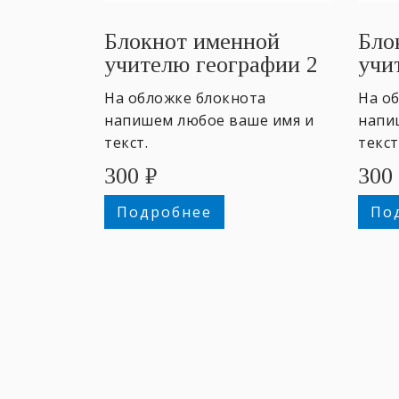
Блокнот именной
Бло
учителю географии 2
учи
#1
На обложке блокнота
На о
напишем любое ваше имя и
напи
текст.
текст
300
₽
300
Подробнее
По