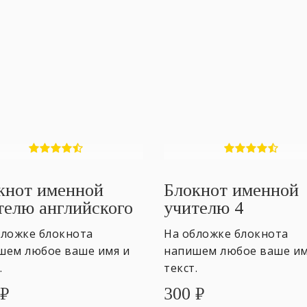
кнот именной
Блокнот именной
телю английского
учителю 4
бложке блокнота
На обложке блокнота
шем любое ваше имя и
напишем любое ваше им
.
текст.
₽
300
₽