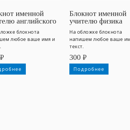
кнот именной
Блокнот именной
телю английского
учителю физика
бложке блокнота
На обложке блокнота
шем любое ваше имя и
напишем любое ваше им
.
текст.
₽
300
₽
дробнее
Подробнее