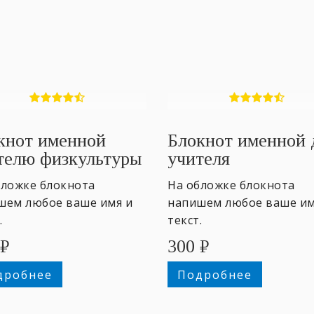
кнот именной
Блокнот именной 
телю физкультуры
учителя
бложке блокнота
На обложке блокнота
шем любое ваше имя и
напишем любое ваше им
.
текст.
₽
300
₽
дробнее
Подробнее