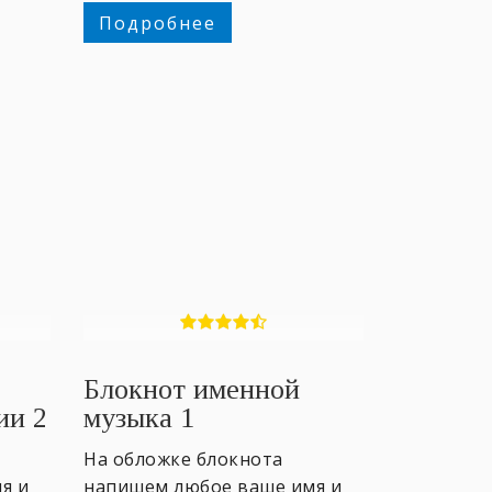
Подробнее
Блокнот именной
ии 2
музыка 1
На обложке блокнота
я и
напишем любое ваше имя и