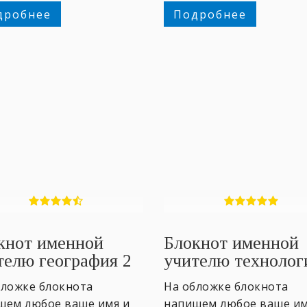
дробнее
Подробнее
кнот именной
Блокнот именной
телю география 2
учителю технолог
бложке блокнота
На обложке блокнота
шем любое ваше имя и
напишем любое ваше им