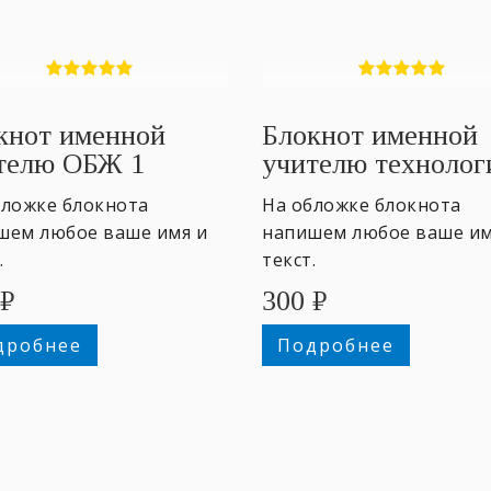
кнот именной
Блокнот именной
телю ОБЖ 1
учителю технолог
бложке блокнота
На обложке блокнота
шем любое ваше имя и
напишем любое ваше им
.
текст.
₽
300
₽
дробнее
Подробнее