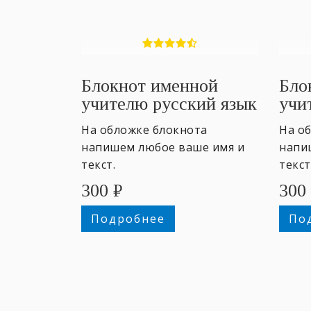
Блокнот именной
Бло
учителю русский язык
учи
На обложке блокнота
На о
напишем любое ваше имя и
напи
текст.
текст
300
₽
300
Подробнее
По