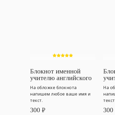
Блокнот именной
Бло
учителю английского
учи
#4
#2
На обложке блокнота
На о
напишем любое ваше имя и
напи
текст.
текст
300
₽
300