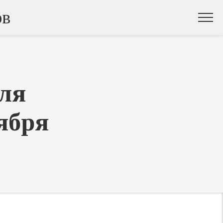
ов
ля
ября