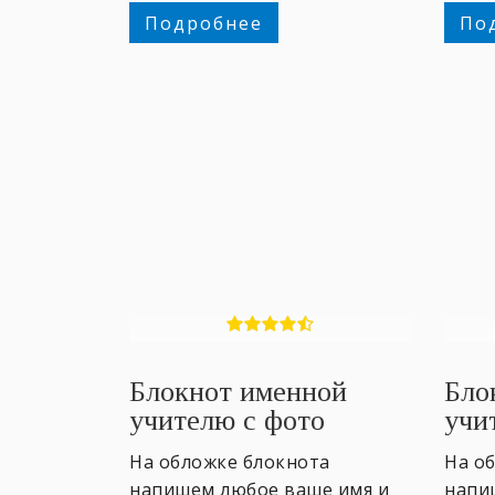
Подробнее
По
Блокнот именной
Бло
учителю с фото
учи
На обложке блокнота
На о
напишем любое ваше имя и
напи