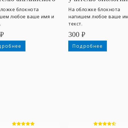
бложке блокнота
На обложке блокнота
шем любое ваше имя и
напишем любое ваше им
.
текст.
₽
300
₽
дробнее
Подробнее