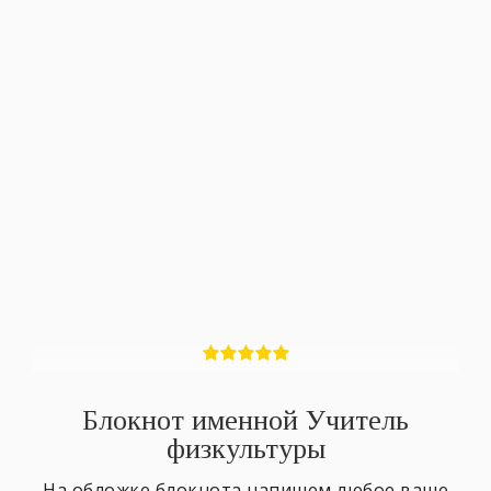
Блокнот именной Учитель
физкультуры
На обложке блокнота напишем любое ваше