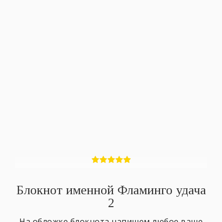
Блокнот именной Фламинго удача
2
На обложке блокнота напишем любое ваше