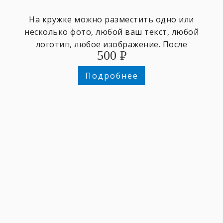
На кружке можно разместить одно или
несколько фото, любой ваш текст, любой
логотип, любое изображение. После
500
₽
оформления заказа отправьте изображения
на почту info@makurino.ru , укажите в теме
Подробнее
письма номер вашего заказа. После
предоплаты по заказу - дизайнер свяжется с
вами для согласования деталей дизайна.