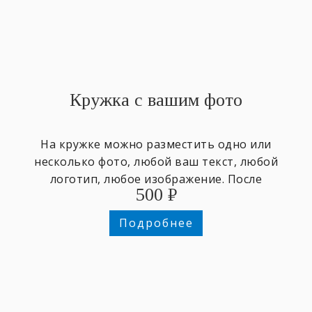
Кружка с вашим фото
На кружке можно разместить одно или
несколько фото, любой ваш текст, любой
логотип, любое изображение. После
500
₽
оформления заказа отправьте изображения
на почту info@makurino.ru , укажите в теме
Подробнее
письма номер вашего заказа. После
предоплаты по заказу - дизайнер свяжется с
вами для согласования деталей дизайна.